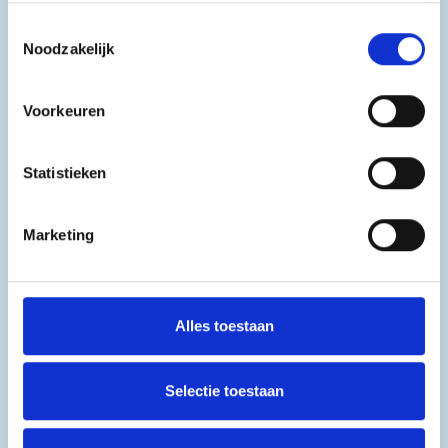
bereidheid om samen de toekomst vorm te
Toestemmingsselectie
geven. Alleen door dialoog en samenwerking
Noodzakelijk
kunnen we een gemeenschap creëren
waarin ambitie en verbondenheid hand in
Voorkeuren
hand gaan.
Statistieken
Verantwoordelijk
Het vergroten van verantwoordelijkheid
Marketing
bevordert ontwikkeling en authentiek
gedrag van zowel leerlingen als
medewerkers. Medewerkers ontwikkelen
Alles toestaan
zich tot de best toegeruste professionals, die
vanuit hun specialisme en deskundigheid
Selectie toestaan
onze leerlingen begeleiden en hen kansen
laten zien. Leerlingen zijn niet primair
verantwoordelijk voor hun leerproces maar