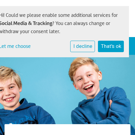
Hi! Could we please enable some additional services for
Social Media & Tracking
? You can always change or
withdraw your consent later.
Let me choose
I decline
That's ok