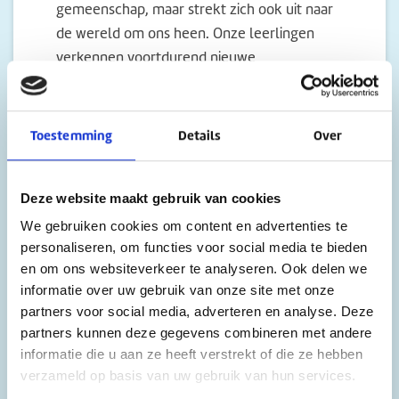
gemeenschap, maar strekt zich ook uit naar
de wereld om ons heen. Onze leerlingen
verkennen voortdurend nieuwe
mogelijkheden en vergroten hun horizon,
wat leidt tot een diepgaande en
betekenisvolle relatie met de samenleving
Toestemming
Details
Over
waarvan wij deel uitmaken. Verbinden is
meer dan het overbruggen van verschillen.
Deze website maakt gebruik van cookies
Het is een krachtige motor die nieuwe
kansen creëert en ons helpt het beste in
We gebruiken cookies om content en advertenties te
personaliseren, om functies voor social media te bieden
elkaar naar boven te halen. Door samen te
en om ons websiteverkeer te analyseren. Ook delen we
werken en kennis te delen, maken we
informatie over uw gebruik van onze site met onze
gebruik van gezamenlijke voordelen en
partners voor social media, adverteren en analyse. Deze
bouwen we aan een omgeving waarin
partners kunnen deze gegevens combineren met andere
iedereen kan groeien en bloeien.
informatie die u aan ze heeft verstrekt of die ze hebben
verzameld op basis van uw gebruik van hun services.
Dit vraagt om een open houding en de