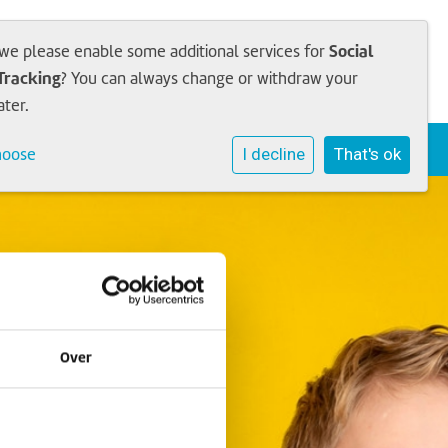
Social
 we please enable some additional services for
Tracking
? You can always change or withdraw your
ater.
Sophia Academie
Werken bij
Contact
hoose
I decline
That's ok
Over