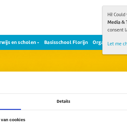
Hi! Could
Media & 
consent l
wijs en scholen
Basisschool Florijn
Organisatie
Let me c
Details
 van cookies