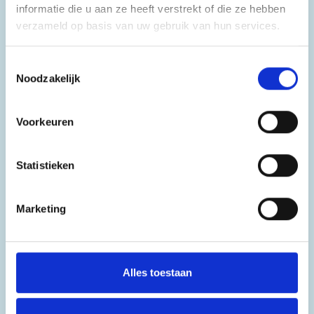
informatie die u aan ze heeft verstrekt of die ze hebben
maatregelen om verdere escalatie te
verzameld op basis van uw gebruik van hun services.
voorkomen en het sociaal veilige klimaat te
herstellen. Het is een fundament waarop
Toestemmingsselectie
teruggevallen kan worden als het nodig is.
Noodzakelijk
Het beleidsplan sociale veiligheid is de basis
voor een veilig leef- en leerklimaat voor
Voorkeuren
leerlingen, hun ouders en de
schoolprofessionals. Dit vinden wij enorm
Statistieken
belangrijk. Daarnaast voldoen wij hiermee
aan de geldende wet- en regelgeving.
Marketing
Alles toestaan