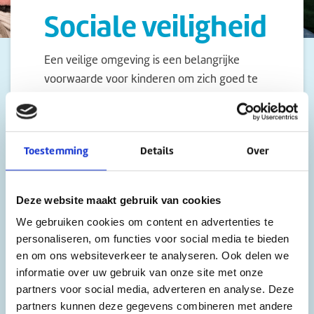
Sociale veiligheid
Een veilige omgeving is een belangrijke
voorwaarde voor kinderen om zich goed te
kunnen ontwikkelen. Hoe gaan wij met
elkaar om? Welke waarden en normen
vinden wij belangrijk? Wat doen wij als er
Toestemming
Details
Over
sprake is van ongewenst gedrag?
Het
beleid sociale veiligheid
beschrijft hoe
Deze website maakt gebruik van cookies
alle betrokkenen met elkaar omgaan in het
kader van sociale veiligheid en hoe deze
We gebruiken cookies om content en advertenties te
personaliseren, om functies voor social media te bieden
onderwerpen zijn verankerd in de praktijk
en om ons websiteverkeer te analyseren. Ook delen we
van onze scholen.
informatie over uw gebruik van onze site met onze
partners voor social media, adverteren en analyse. Deze
Is er sprake van een incident, dan biedt het
partners kunnen deze gegevens combineren met andere
beleid concrete handelingsadviezen en