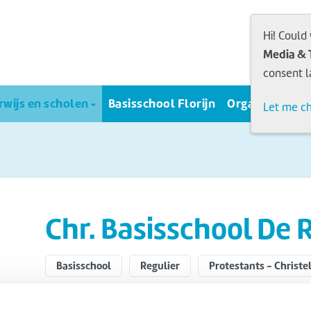
Hi! Could
Media & 
consent l
wijs en scholen
Basisschool Florijn
Organisatie
Let me c
Chr. Basisschool De
Basisschool
Regulier
Protestants - Christel