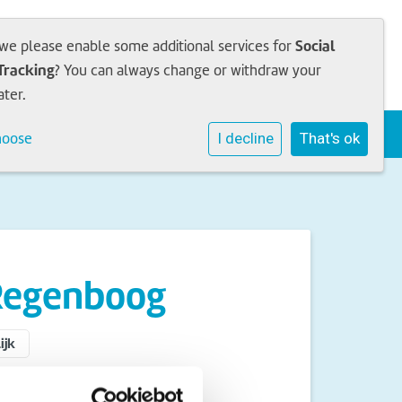
Social
 we please enable some additional services for
Tracking
? You can always change or withdraw your
ater.
Sophia Academie
Werken bij
Contact
hoose
I decline
That's ok
 Regenboog
ijk