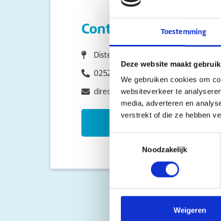
Contact
Toestemming
Distelweg 60 2215DZ Voorhout
Deze website maakt gebruik
0252233307
We gebruiken cookies om cont
directie.regenboog@sophiascholen.
websiteverkeer te analyseren
media, adverteren en analys
verstrekt of die ze hebben v
Naar de schoolsite
Toestemmingsselectie
Noodzakelijk
Weigeren