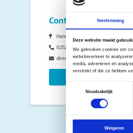
Contact
Toestemming
Handelstraat 34-36 2162AG Lisse
Deze website maakt gebruik
0252414408
We gebruiken cookies om cont
websiteverkeer te analyseren
directie.klarinet@sophiascholen.nl
media, adverteren en analys
verstrekt of die ze hebben v
Naar de schoolsite
Toestemmingsselectie
Noodzakelijk
Weigeren