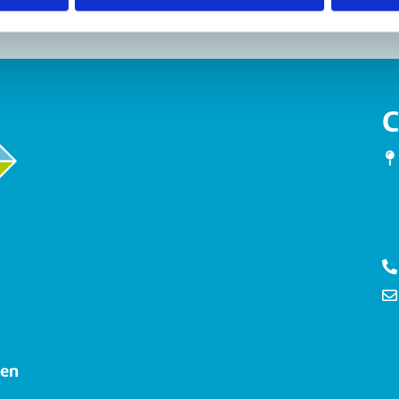
C
gen