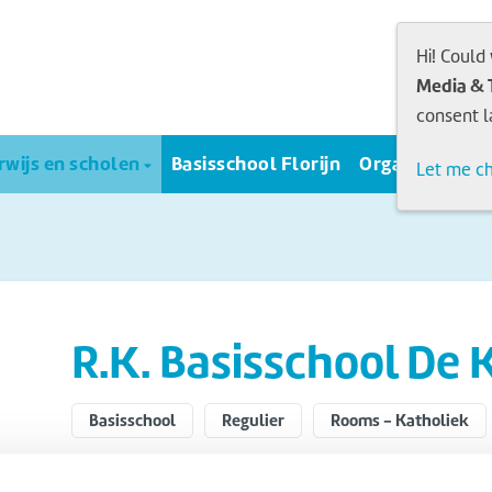
Hi! Could
Media & 
consent l
wijs en scholen
Basisschool Florijn
Organisatie
Let me c
R.K. Basisschool De 
Basisschool
Regulier
Rooms - Katholiek