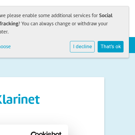
Social
 we please enable some additional services for
Tracking
? You can always change or withdraw your
ater.
Sophia Academie
Werken bij
Contact
hoose
I decline
That's ok
Klarinet